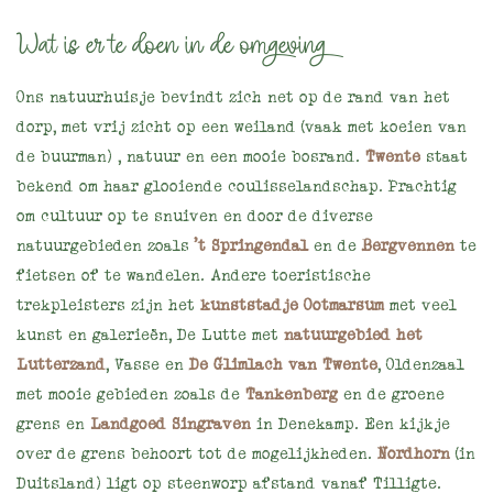
Wat is er te doen in de omgeving?
Ons natuurhuisje bevindt zich net op de rand van het
dorp, met vrij zicht op een weiland (vaak met koeien van
de buurman) , natuur en een mooie bosrand.
Twente
staat
bekend om haar glooiende coulisselandschap. Prachtig
om cultuur op te snuiven en door de diverse
natuurgebieden zoals
't Springendal
en de
Bergvennen
te
fietsen of te wandelen. Andere toeristische
trekpleisters zijn het
kunststadje Ootmarsum
met veel
kunst en galerieën, De Lutte met
natuurgebied het
Lutterzand
, Vasse en
De Glimlach van Twente
, Oldenzaal
met mooie gebieden zoals de
Tankenberg
en de groene
grens en
Landgoed Singraven
in Denekamp. Een kijkje
over de grens behoort tot de mogelijkheden.
Nordhorn
(in
Duitsland) ligt op steenworp afstand vanaf Tilligte.