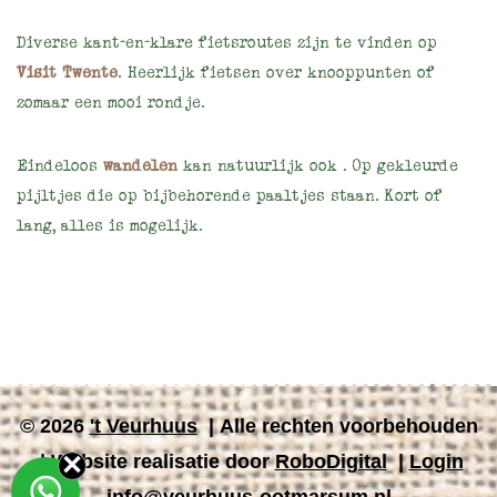
Diverse kant-en-klare fietsroutes zijn te vinden op
Visit Twente
. Heerlijk fietsen over knooppunten of
zomaar een mooi rondje.
Eindeloos
wandelen
kan natuurlijk ook
. Op gekleurde
pijltjes die op bijbehorende paaltjes staan. Kort of
lang, alles is mogelijk.
© 2026
't Veurhuus
| Alle rechten voorbehouden
| Website realisatie door
RoboDigital
|
Login
info@veurhuus-ootmarsum.nl